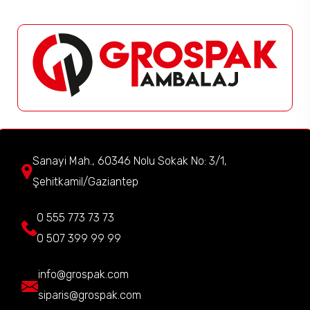
Sanayi Mah., 60346 Nolu Sokak No: 3/1,
Şehitkamil/Gaziantep
0 555 773 73 73
0 507 399 99 99
info@grospak.com
siparis@grospak.com