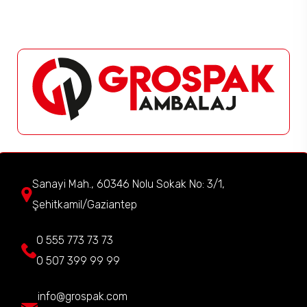
Sanayi Mah., 60346 Nolu Sokak No: 3/1,
Şehitkamil/Gaziantep
0 555 773 73 73
0 507 399 99 99
info@grospak.com