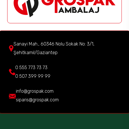
Sanayi Mah., 60346 Nolu Sokak No: 3/1,
Şehitkamil/Gaziantep
0 555 773 73 73
0 507 399 99 99
info@grospak.com
siparis@grospak.com