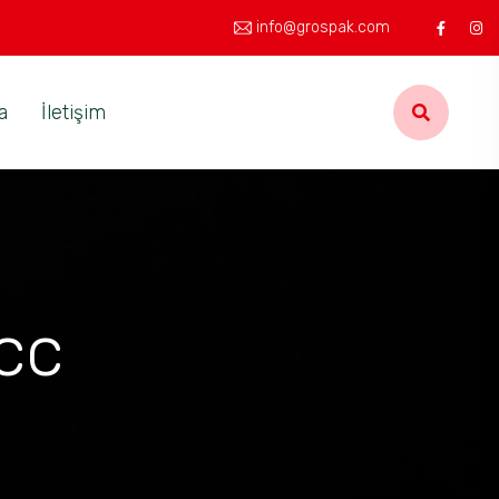
info@grospak.com
a
İletişim
cc