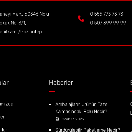
anayi Mah., 60346 Nolu
0 555 773 73 73
okak No: 3/1,
0 507 399 99 99
ehitkamil/Gaziantep
lar
Haberler
ımızda
Ambalajların Ürünün Taze
Kalmasındaki Rolü Nedir?
ler
Ocak 17, 2023
rler
Sürdürülebilir Paketleme Nedir?