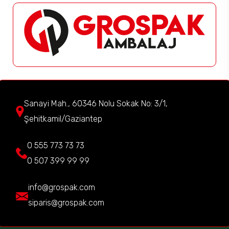
Sanayi Mah., 60346 Nolu Sokak No: 3/1,
Şehitkamil/Gaziantep
0 555 773 73 73
0 507 399 99 99
info@grospak.com
siparis@grospak.com