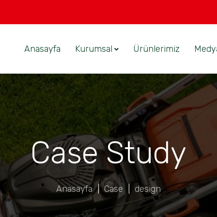
Anasayfa
Kurumsal
Ürünlerimiz
Medy
Case Study
Anasayfa
|
Case
|
design