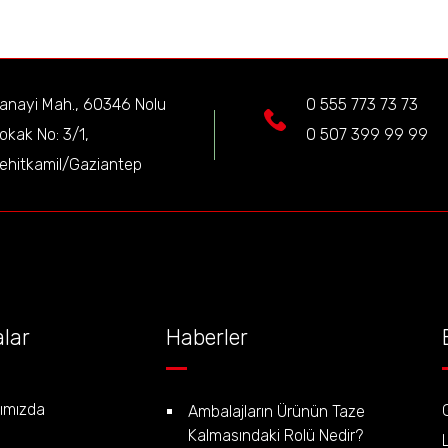
anayi Mah., 60346 Nolu
0 555 773 73 73
okak No: 3/1,
0 507 399 99 99
ehitkamil/Gaziantep
lar
Haberler
ımızda
Ambalajların Ürünün Taze
Kalmasındaki Rolü Nedir?