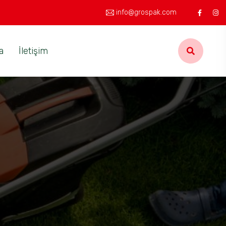
info@grospak.com
a
İletişim