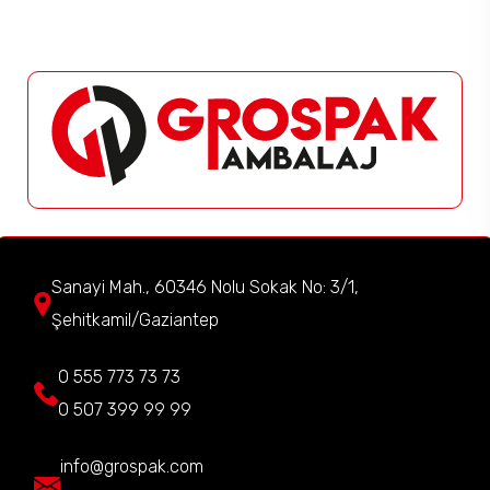
Sanayi Mah., 60346 Nolu Sokak No: 3/1,
Şehitkamil/Gaziantep
0 555 773 73 73
0 507 399 99 99
info@grospak.com